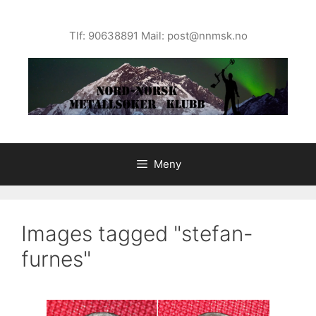
Hopp
til
Tlf: 90638891 Mail: post@nnmsk.no
innhold
Meny
Images tagged "stefan-
furnes"